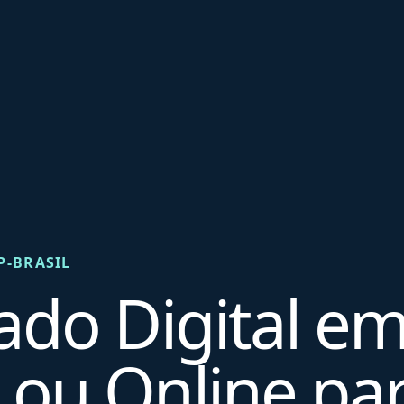
P-BRASIL
cado Digital e
 ou Online pa